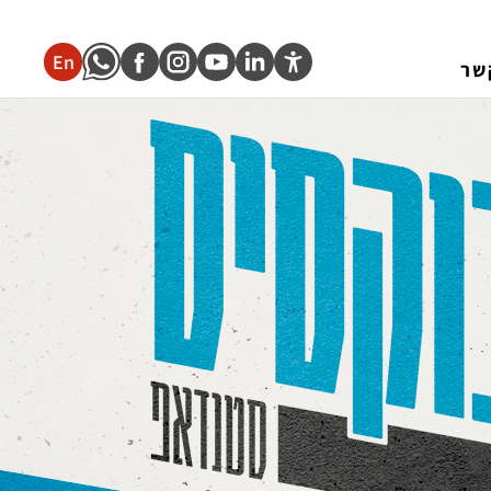
En
שר