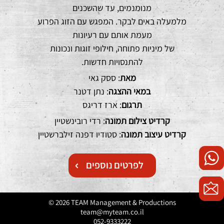
מנומנמים, עד שהשכנים
מלמעלה באים לבקר. המפגש עם הזוג הפרוע
מעמת אותם עם רעיונות
של מיניות פתוחה, חילופי זוגות ונכונות
להתנסויות חדשות.
מאת
: ססק גאי
במאי ההצגה
: נתן דטנר
תרגום
: ארז דריגס
קרדיט צילום תמונה
: רדי רובינשטיין
קרדיט עיצוב תמונה
: סטודיו דפנה זילברשטיין
לפרטים נוספים
© 2026 TEAM Management & Productions
team@myteam.co.il
052-9333222